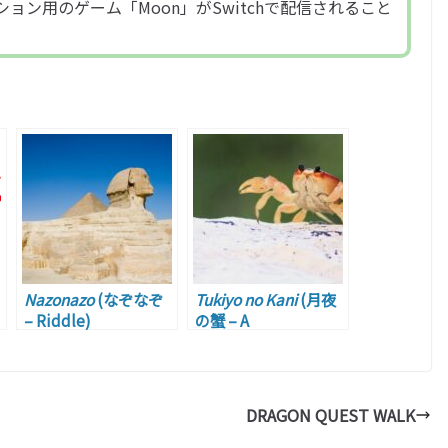
ョン用のゲーム「Moon」がSwitchで配信されること
Nazonazo
(なぞなぞ
Tukiyo no Kani
(月夜
– Riddle)
の蟹 – A
Superficial/Empty-
Headed Person)
DRAGON QUEST WALK