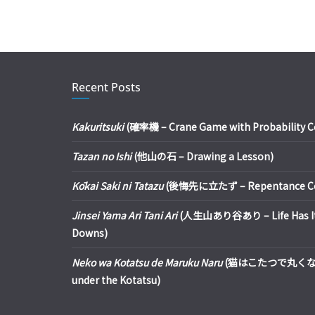
Recent Posts
Kakuritsuki
(確率機 – Crane Game with Probability Con
Tazan no Ishi
(他山の石 – Drawing a Lesson)
Kōkai Saki ni Tatazu
(後悔先に立たず – Repentance Com
Jinsei Yama Ari Tani Ari
(人生山あり谷あり – Life Has It
Downs)
Neko wa Kotatsu de Maruku Naru
(猫はこたつで丸くなる – 
under the Kotatsu)