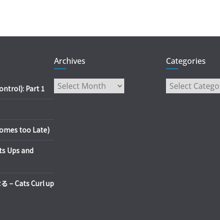
Archives
Categories
Archives
Categories
trol): Part 1
es too Late)
s Ups and
Cats Curl up