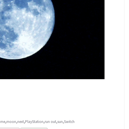
ame
,
moon
,
next
,
PlayStation
,
run out
,
sun
,
Switch